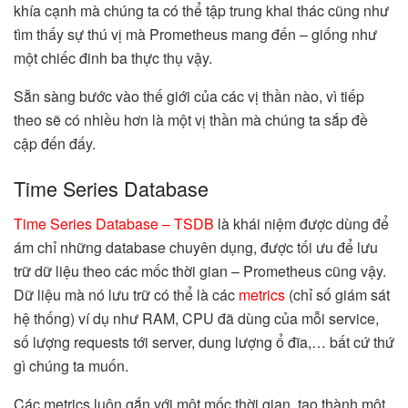
khía cạnh mà chúng ta có thể tập trung khai thác cũng như
tìm thấy sự thú vị mà Prometheus mang đến – giống như
một chiếc đinh ba thực thụ vậy.
Sẵn sàng bước vào thế giới của các vị thần nào, vì tiếp
theo sẽ có nhiều hơn là một vị thần mà chúng ta sắp đề
cập đến đấy.
Time Series Database
Time Series Database – TSDB
là khái niệm được dùng để
ám chỉ những database chuyên dụng, được tối ưu để lưu
trữ dữ liệu theo các mốc thời gian – Prometheus cũng vậy.
Dữ liệu mà nó lưu trữ có thể là các
metrics
(chỉ số giám sát
hệ thống) ví dụ như RAM, CPU đã dùng của mỗi service,
số lượng requests tới server, dung lượng ổ đĩa,… bất cứ thứ
gì chúng ta muốn.
Các metrics luôn gắn với một mốc thời gian, tạo thành một