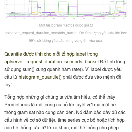
Một histogram metrics được gọi từ
apiserver_request_duration_seconds_bucket. Để tính lượng yêu cầu lớn hơn
99% số lượng yêu cầu trong vòng 5m vừa qua.
Quantile được tính cho mỗi tổ hợp label trong
apiserver_request_duration_seconds_bucket
Để tính tổng,
sử dụng sum() xung quanh hàm rate(). Vì label được yêu
cầu từ
histogram_quantile()
phải được đưa vào mệnh đề
‘by’.
Tổng hợp những gì chúng ta vừa tìm hiểu, có thể thấy
Prometheus là một công cụ hỗ trợ tuyệt vời mà một hệ
thống giám sát nào cũng cần đến. Nó đảm bảo đầy đủ các
cấu hình về cơ sở dữ liệu time series cục bộ hoặc tích hợp
các hệ thống lưu trữ từ xa khác, một hệ thống cho phép