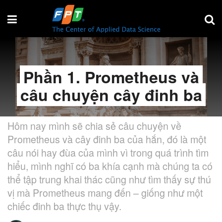
Phần 1. Prometheus và
câu chuyện cây đinh ba
Hôm nay mình sẽ chia sẻ câu chuyện về
Prometheus và cây đinh ba của hắn, đó là một
câu nói hay đùa của mình vì trong quá trình tìm
hiểu, mình nghĩ có ba khía cạnh mà chúng ta có
thể tập trung khai thác cũng như tìm thấy sự thú
vị mà Prometheus mang đến – giống như một
chiếc đinh ba thực thụ vậy.