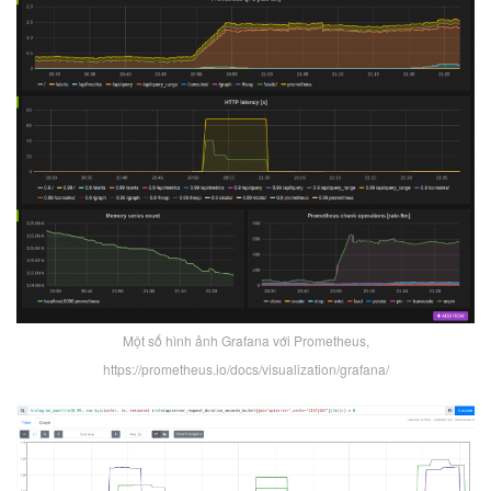
Một số hình ảnh Grafana với Prometheus,
https://prometheus.io/docs/visualization/grafana/