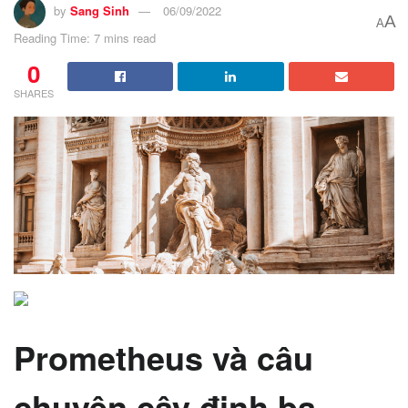
by
Sang Sinh
06/09/2022
A
A
Reading Time: 7 mins read
0
SHARES
Prometheus và câu
chuyện cây đinh ba