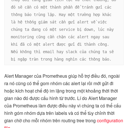
đó sẽ cần có một thành phần để tránh gửi các 
thông báo trùng lặp. Hay một trường hợp khác 
là hệ thống giám sát cần gửi alert về việc 
chúng ta đang có một service bị down, lúc này 
monitoring cũng cần chặn các alert ngay sau 
khi đã có một alert được gửi đi thành công. 
Nếu không thì email hay slack của chúng ta sẽ 
bị ngập tràn trong hàng nghìn các thông báo.
Alert Manager của Prometheus giúp hỗ trợ điều đó, ngoài
ra nó cũng có thể gom nhóm các alert lại rồi mới gửi đi
hoặc kích hoạt chế độ im lặng trong một khoảng thời thời
gian nào đó được cấu hình từ trước. Lí do Alert Manager
của Prometheus làm được điều này vì chúng ta có thể cấu
hình góm nhóm dựa trên labels và có thể tùy chỉnh thời
gian chờ cho mỗi nhóm trên routing tree trong
configuration
file
.