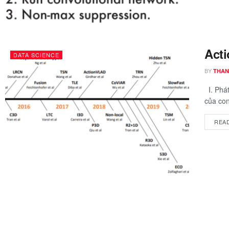
Acti
DATA SCIENCE
BY
THAN
I. Phát
của con
REA