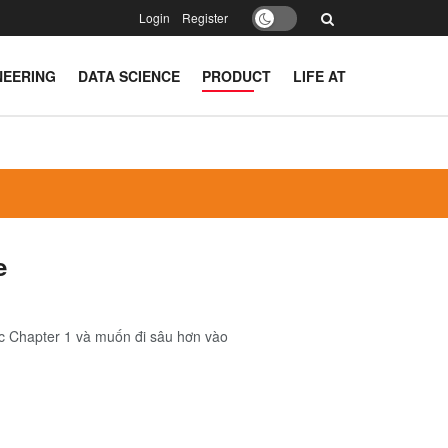
Login
Register
NEERING
DATA SCIENCE
PRODUCT
LIFE AT
e
đọc Chapter 1 và muốn đi sâu hơn vào