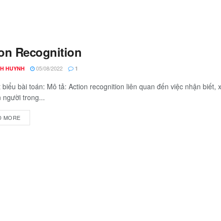
on Recognition
05/08/2022
H HUYNH
1
 biểu bài toán: Mô tả: Action recognition liên quan đến việc nhận biết, 
 người trong...
D MORE