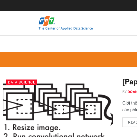
[Pa
DATA SCIENCE
BY
DOAN
Giới th
các phi
REA