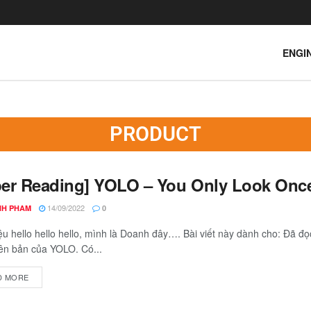
ENGI
PRODUCT
per Reading] YOLO – You Only Look Onc
14/09/2022
H PHAM
0
iệu hello hello hello, mình là Doanh đây…. Bài viết này dành cho: Đã 
ên bản của YOLO. Có...
D MORE