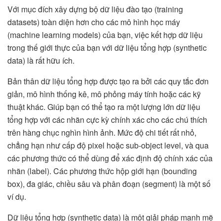
Với mục đích xây dựng bộ dữ liệu đào tạo (training
datasets) toàn diện hơn cho các mô hình học máy
(machine learning models) của bạn, việc kết hợp dữ liệu
trong thế giới thực của bạn với dữ liệu tổng hợp (synthetic
data) là rất hữu ích.
Bản thân dữ liệu tổng hợp được tạo ra bởi các quy tắc đơn
giản, mô hình thống kê, mô phỏng máy tính hoặc các kỹ
thuật khác. Giúp bạn có thể tạo ra một lượng lớn dữ liệu
tổng hợp với các nhãn cực kỳ chính xác cho các chú thích
trên hàng chục nghìn hình ảnh. Mức độ chi tiết rất nhỏ,
chẳng hạn như cấp độ pixel hoặc sub-object level, và qua
các phương thức có thể dùng để xác định độ chính xác của
nhãn (label). Các phương thức hộp giới hạn (bounding
box), đa giác, chiều sâu và phân đoạn (segment) là một số
ví dụ.
Dữ liệu tổng hợp (synthetic data) là một giải pháp mạnh mẽ