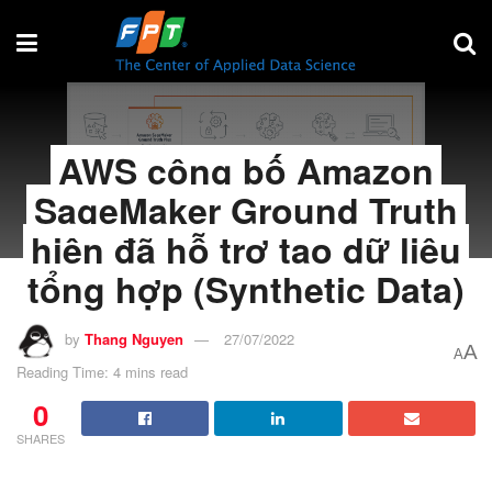
AWS công bố Amazon
SageMaker Ground Truth
hiện đã hỗ trợ tạo dữ liệu
tổng hợp (Synthetic Data)
by
Thang Nguyen
27/07/2022
A
A
Reading Time: 4 mins read
0
SHARES