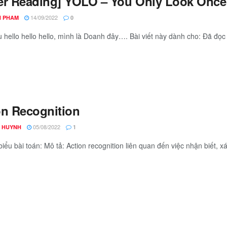
er Reading] YOLO – You Only Look Once
14/09/2022
 PHAM
0
ệu hello hello hello, mình là Doanh đây…. Bài viết này dành cho: Đã đọc
on Recognition
05/08/2022
 HUYNH
1
iểu bài toán: Mô tả: Action recognition liên quan đến việc nhận biết, xác 