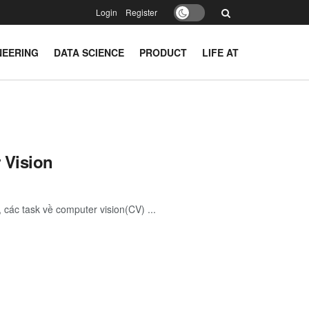
Login
Register
NEERING
DATA SCIENCE
PRODUCT
LIFE AT
 Vision
các task về computer vision(CV) ...